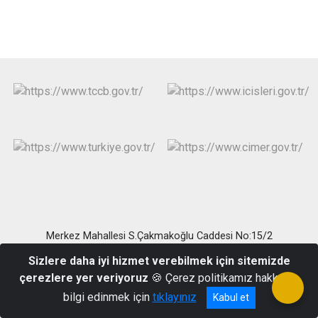
Merkez Mahallesi S.Çakmakoğlu Caddesi No:15/2
Aydıncık/MERSİN
Sizlere daha iyi hizmet verebilmek için sitemizde
Telefon:(324) 841 31 55 Belgegeçer:(324)841 30 27
çerezlere yer veriyoruz
🍪 Çerez politikamız hakkında
bilgi edinmek için
tıklayınız
Kabul et