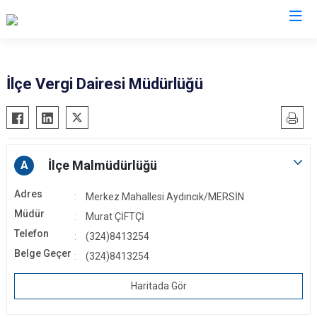
Mersin
İlçe Vergi Dairesi Müdürlüğü
Anamur
Silifke
Aydıncık
Tarsus
Bozyazı
Akdeniz
İlçe Malmüdürlüğü
A
Çamlıyayla
Mezitli
Adres
Merkez Mahallesi Aydıncık/MERSİN
Erdemli
Toroslar
Müdür
Murat ÇİFTÇİ
Gülnar
Yenişehir
Telefon
(324)8413254
Mut
Belge Geçer
(324)8413254
Haritada Gör