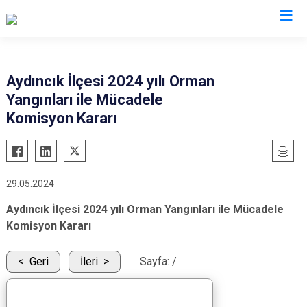
Mersin
Aydıncık İlçesi 2024 yılı Orman
Yangınları ile Mücadele
Anamur
Silifke
Komisyon Kararı
Aydıncık
Tarsus
Bozyazı
Akdeniz
Çamlıyayla
Mezitli
29.05.2024
Erdemli
Toroslar
Aydıncık İlçesi 2024 yılı Orman Yangınları ile Mücadele
Gülnar
Yenişehir
Komisyon Kararı
Mut
Geri
İleri
Sayfa:
/